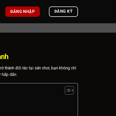
ĐĂNG KÝ
ĐĂNG NHẬP
anh
trở thành đối tác tại sân chơi, bạn không chỉ
ỳ hấp dẫn.