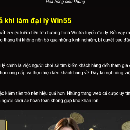
Hoa hồng siêu khủng
ả khi làm đại lý Win55
hất là việc kiếm tiền từ chương trình Win55 tuyển đại lý. Bởi vậy 
 tháng thì không nên bỏ qua những kinh nghiệm, bí quyết sau đây
 lý chính là việc người chơi sẽ tìm kiếm khách hàng đến tham gia c
hơi cung cấp và thực hiện kéo khách hàng về. Đây là một công vi
ệc kiếm tiền trở nên hiệu quả hơn. Những trang web cá cược uy tí
m người chơi sẽ hoàn toàn không gặp khó khăn lớn.