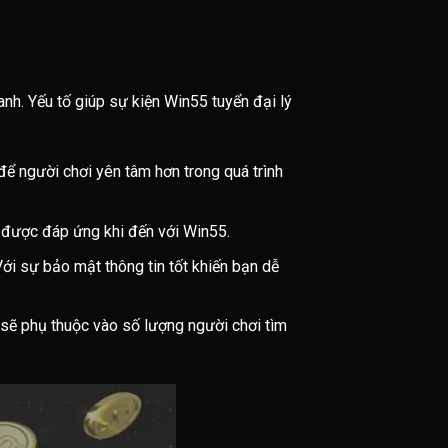
nh. Yếu tố giúp sự kiện Win55 tuyển đại lý
 để người chơi yên tâm hơn trong quá trình
ẽ được đáp ứng khi đến với Win55.
ới sự bảo mật thông tin tốt khiến bạn dễ
% sẽ phụ thuộc vào số lượng người chơi tìm