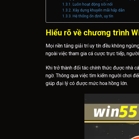
Luôn hoạt động sôi nổi
Xây dựng khuyến mãi hấp dẫn
Hệ thống ổn định, uy tín
Hiểu rõ về chương trình W
Mọi nền tảng giải trí uy tín đều không ngừn
ngoài việc tham gia cá cược trực tiếp, người
Khi trở thành đối tác chính thức được nhà c
ngờ. Thông qua việc tìm kiếm người chơi đ
giúp đại lý có được mức hoa hồng lớn.