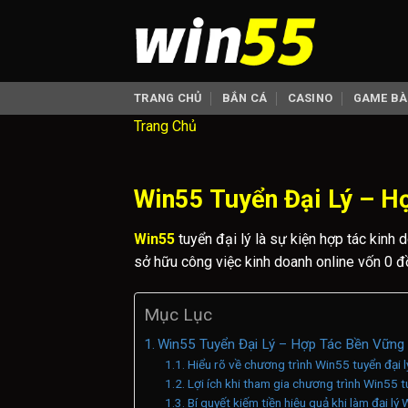
Bỏ
qua
nội
dung
TRANG CHỦ
BẮN CÁ
CASINO
GAME BÀ
Trang Chủ
Win55 Tuyển Đại Lý – H
Win55
tuyển đại lý là sự kiện hợp tác kinh d
sở hữu công việc kinh doanh online vốn 0 đ
Mục Lục
Win55 Tuyển Đại Lý – Hợp Tác Bền Vững
Hiểu rõ về chương trình Win55 tuyển đại l
Lợi ích khi tham gia chương trình Win55 tu
Bí quyết kiếm tiền hiệu quả khi làm đại lý