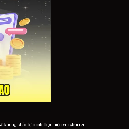
sẽ không phải tự mình thực hiện vui chơi cá