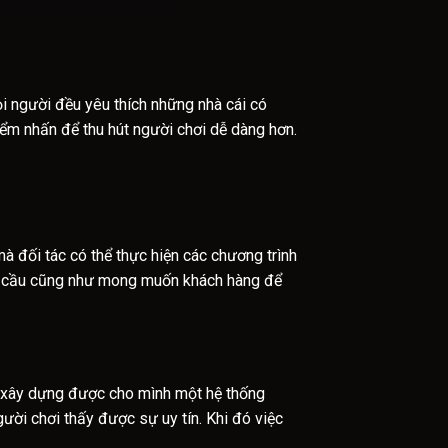
i người đều yêu thích những nhà cái có
iểm nhấn để thu hút người chơi dễ dàng hơn.
à đối tác có thể thực hiện các chương trình
nhu cầu cũng như mong muốn khách hàng để
ần xây dựng được cho mình một hệ thống
gười chơi thấy được sự uy tín. Khi đó việc