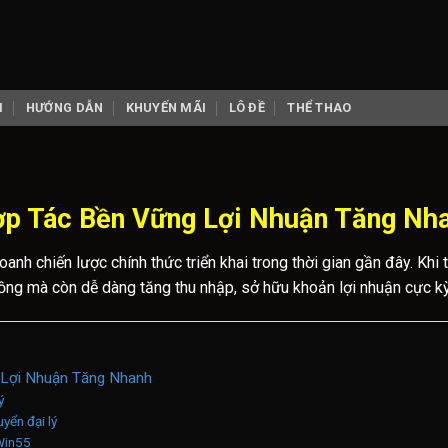
I
HƯỚNG DẪN
KHUYẾN MÃI
LÔ ĐỀ
THỂ THAO
ợp Tác Bền Vững Lợi Nhuận Tăng Nh
oanh chiến lược chính thức triển khai trong thời gian gần đây. Khi 
ồng mà còn dễ dàng tăng thu nhập, sở hữu khoản lợi nhuận cực k
 Lợi Nhuận Tăng Nhanh
ý
yển đại lý
 Win55